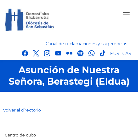
Canal de reclamaciones y sugerencias
facebook
x
instagram
youtube
flickr
spotify
whatsapp
tik
EUS
CAS
tok
Asunción de Nuestra
Señora, Berastegi (Eldua)
Volver al directorio
Centro de culto