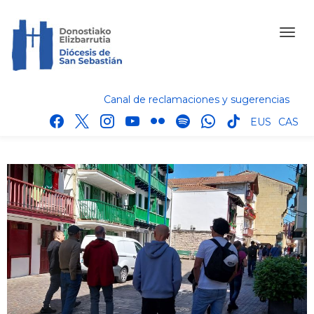
Canal de reclamaciones y sugerencias
facebook
x
instagram
youtube
flickr
spotify
whatsapp
tik
EUS
CAS
tok