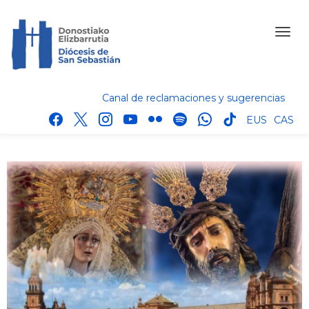
Canal de reclamaciones y sugerencias
facebook
x
instagram
youtube
flickr
spotify
whatsapp
tik
EUS
CAS
tok