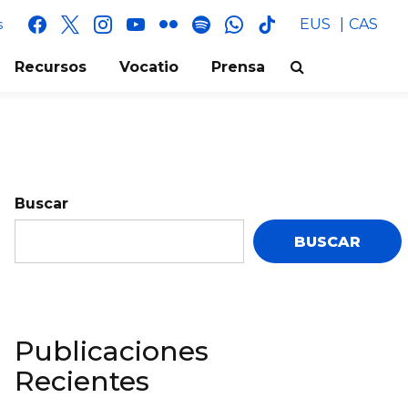
facebook
x
instagram
youtube
flickr
spotify
whatsapp
tik
EUS
CAS
s
tok
Recursos
Vocatio
Prensa
Buscar
BUSCAR
Publicaciones
Recientes