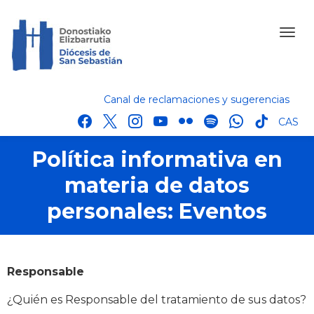
Canal de reclamaciones y sugerencias
facebook
x
instagram
youtube
flickr
spotify
whatsapp
tik
CAS
tok
Política informativa en
materia de datos
personales: Eventos
Responsable
¿Quién es Responsable del tratamiento de sus datos?