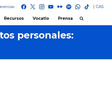
facebook
x
instagram
youtube
flickr
spotify
whatsapp
tik
CAS
erencias
tok
Recursos
Vocatio
Prensa
tos personales: