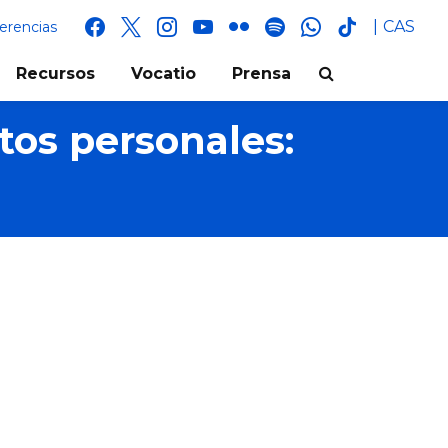
facebook
x
instagram
youtube
flickr
spotify
whatsapp
tik
CAS
erencias
tok
Recursos
Vocatio
Prensa
tos personales: