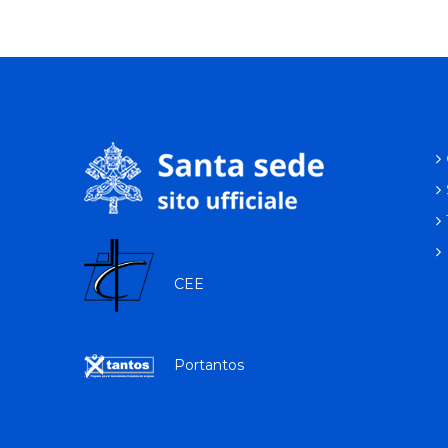
CEE
Portantos
p