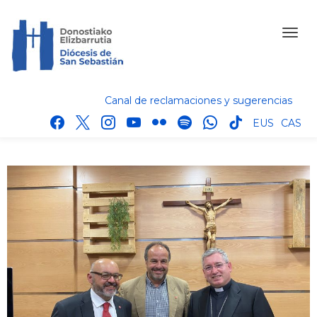
Canal de reclamaciones y sugerencias
facebook
x
instagram
youtube
flickr
spotify
whatsapp
tik
EUS
CAS
tok