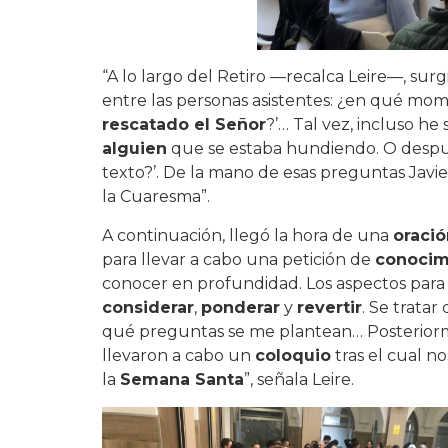
“A lo largo del Retiro —recalca Leire—, sur
entre las personas asistentes: ¿en qué mo
rescatado el Señor
?’… Tal vez, incluso h
alguien
que se estaba hundiendo. O despué
texto?’. De la mano de esas preguntas Javie
la Cuaresma”.
A continuación, llegó la hora de una
oraci
para llevar a cabo una petición de
conocim
conocer en profundidad. Los aspectos par
considerar
,
ponderar
y
revertir
. Se trata
qué preguntas se me plantean… Posteriormen
llevaron a cabo un
coloquio
tras el cual n
la
Semana Santa
”, señala Leire.