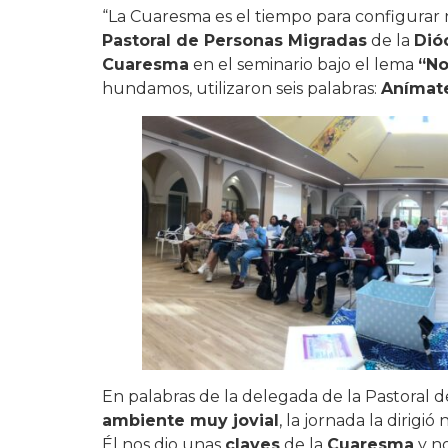
“La Cuaresma es el tiempo para configurar n
Pastoral de Personas Migradas
de la
Dió
Cuaresma
en el seminario bajo el lema
“No
hundamos, utilizaron seis palabras:
Anímat
En palabras de la delegada de la Pastoral 
ambiente muy jovial
, la jornada la dirigió
Él nos dio unas
claves
de la
Cuaresma
y no