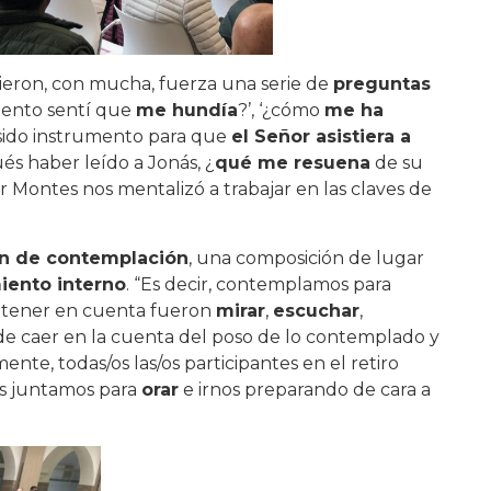
gieron, con mucha, fuerza una serie de
preguntas
mento sentí que
me hundía
?’, ‘¿cómo
me ha
e sido instrumento para que
el Señor asistiera a
s haber leído a Jonás, ¿
qué me resuena
de su
r Montes nos mentalizó a trabajar en las claves de
ón de contemplación
, una composición de lugar
iento interno
. “Es decir, contemplamos para
a tener en cuenta fueron
mirar
,
escuchar
,
r de caer en la cuenta del poso de lo contemplado y
te, todas/os las/os participantes en el retiro
os juntamos para
orar
e irnos preparando de cara a