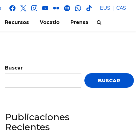
facebook
x
instagram
youtube
flickr
spotify
whatsapp
tik
EUS
CAS
s
tok
Recursos
Vocatio
Prensa
Buscar
BUSCAR
Publicaciones
Recientes