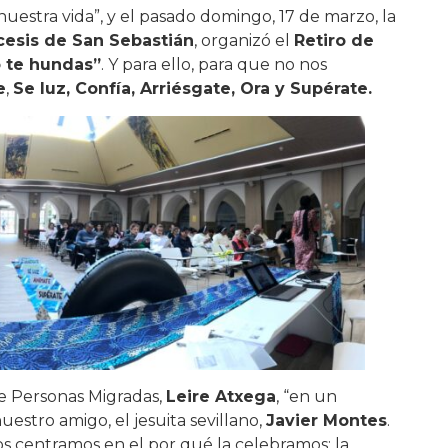
uestra vida”, y el pasado domingo, 17 de marzo, la
cesis de San Sebastián
, organizó el
Retiro de
 te hundas”
. Y para ello, para que no nos
e
,
Se luz, Confía, Arriésgate, Ora y Supérate.
de Personas Migradas,
Leire Atxega
, “en un
 nuestro amigo, el jesuita sevillano,
Javier Montes
.
s centramos en el por qué la celebramos; la