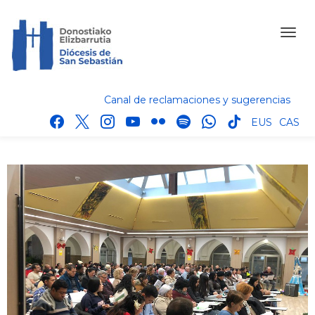
Canal de reclamaciones y sugerencias
facebook
x
instagram
youtube
flickr
spotify
whatsapp
tik
EUS
CAS
tok