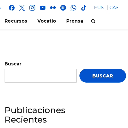
facebook
x
instagram
youtube
flickr
spotify
whatsapp
tik
EUS
CAS
s
tok
Recursos
Vocatio
Prensa
Buscar
BUSCAR
Publicaciones
Recientes