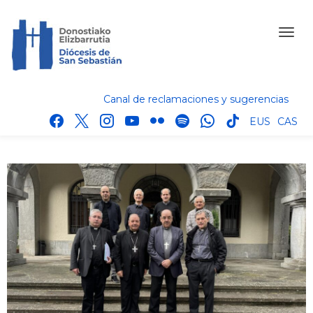
Canal de reclamaciones y sugerencias
facebook
x
instagram
youtube
flickr
spotify
whatsapp
tik
EUS
CAS
tok