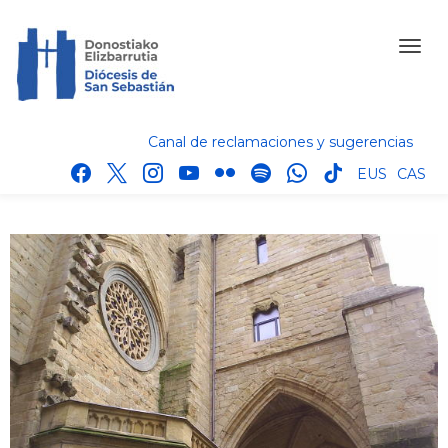
Canal de reclamaciones y sugerencias
facebook
x
instagram
youtube
flickr
spotify
whatsapp
tik
EUS
CAS
tok