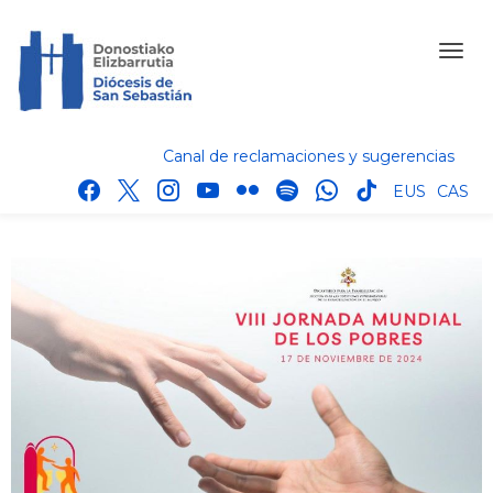
Canal de reclamaciones y sugerencias
facebook
x
instagram
youtube
flickr
spotify
whatsapp
tik
EUS
CAS
tok