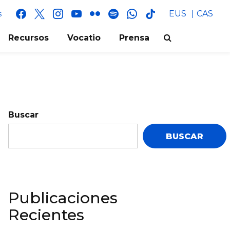
facebook
x
instagram
youtube
flickr
spotify
whatsapp
tik
EUS
CAS
s
tok
Recursos
Vocatio
Prensa
Buscar
BUSCAR
Publicaciones
Recientes