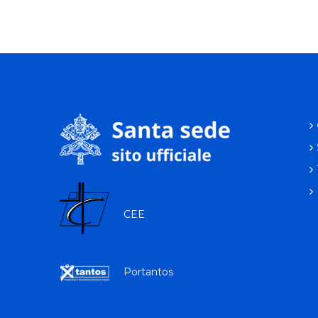
CEE
Portantos
p