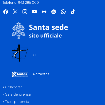
Teléfono: 943 285 000
facebook
x
instagram
youtube
flickr
spotify
whatsapp
tik
tok
CEE
Portantos
Colaborar
Sala de prensa
Transparencia