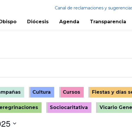
Canal de reclamaciones y sugerencia
Obispo
Diócesis
Agenda
Transparencia
ampañas
Cultura
Cursos
Fiestas y días 
peregrinaciones
Sociocaritativa
Vicario Gene
025