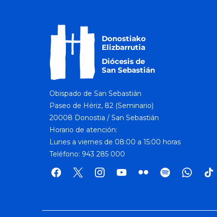
a
o
r
v
d
.
i
g
a
t
Obispado de San Sebastián
i
Paseo de Hériz, 82 (Seminario)
o
20008 Donostia / San Sebastián
n
Horario de atención:
Lunes a viernes de 08:00 a 15:00 horas
Teléfono: 943 285 000
facebook
x
instagram
youtube
flickr
spotify
whatsap
tik
tok