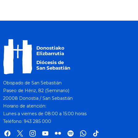
e
N
.
a
v
i
g
a
t
i
o
n
Obispado de San Sebastián
Paseo de Hériz, 82 (Seminario)
20008 Donostia / San Sebastián
Horario de atención:
Lunes a viernes de 08:00 a 15:00 horas
Teléfono: 943 285 000
facebook
x
instagram
youtube
flickr
spotify
whatsapp
tik