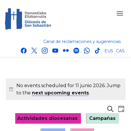
Canal de reclamaciones y sugerencias
facebook
x
instagram
youtube
flickr
spotify
whatsapp
tik
EUS
CAS
tok
No events scheduled for 11 junio 2026. Jump
to the
next upcoming events
.
E
E
S
D
E
v
v
A
Actividades diocesanas
Campañas
A
e
Y
e
R
n
C