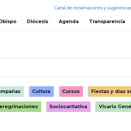
Canal de reclamaciones y sugerencia
Obispo
Diócesis
Agenda
Transparencia
ampañas
Cultura
Cursos
Fiestas y días 
peregrinaciones
Sociocaritativa
Vicario Gene