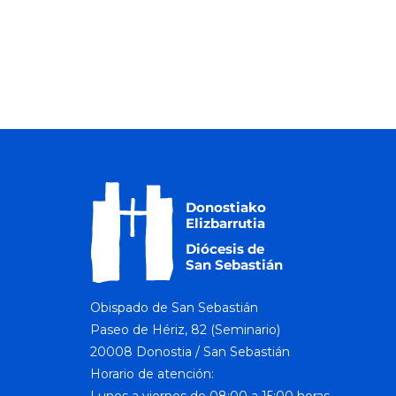
a
o
r
v
d
.
i
g
a
t
i
o
n
Obispado de San Sebastián
Paseo de Hériz, 82 (Seminario)
20008 Donostia / San Sebastián
Horario de atención: