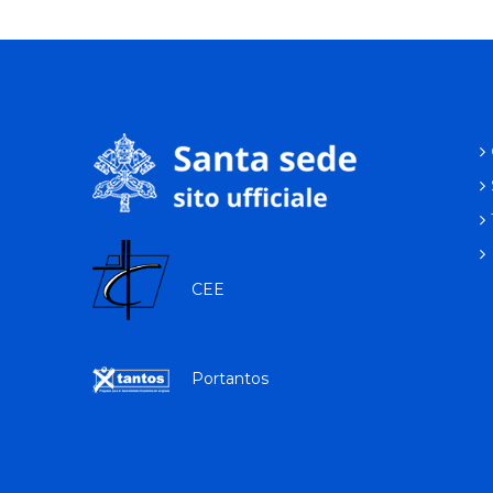
CEE
Portantos
p