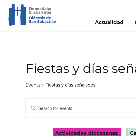
Actualidad
Fiestas y días se
Events
Fiestas y días señalados
E
E
v
n
t
e
e
r
n
Actividades diocesanas
C
K