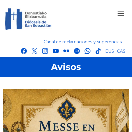
Canal de reclamaciones y sugerencias
facebook
x
instagram
youtube
flickr
spotify
whatsapp
tik
EUS
CAS
tok
Avisos