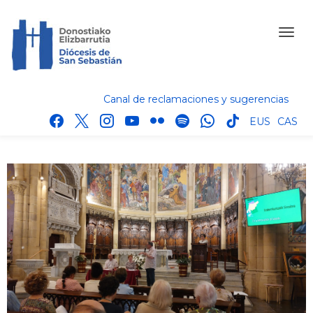
Canal de reclamaciones y sugerencias
facebook
x
instagram
youtube
flickr
spotify
whatsapp
tik
EUS
CAS
tok