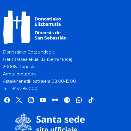
Donostiako Gotzaindegia
Heriz Pasealekua, 82 (Seminarioa)
20008 Donostia
Arreta ordutegia:
Astelehenetik ostiralera 08:00-15:00
Tel.: 943 285 000
facebook
x
instagram
youtube
flickr
spotify
whatsapp
tik
tok