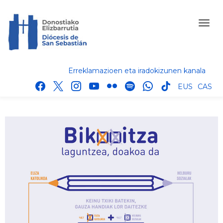
Erreklamazioen eta iradokizunen kanala
facebook
x
instagram
youtube
flickr
spotify
whatsapp
tik
EUS
CAS
tok