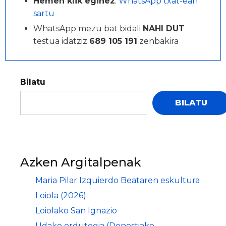
Hemen klik eginez
:
WhatsApp txat-ean
sartu
WhatsApp mezu bat bidali
NAHI DUT
testua idatziz
689 105 191
zenbakira
Bilatu
BILATU
Azken Argitalpenak
Maria Pilar Izquierdo Beataren eskultura
Loiola (2026)
Loiolako San Ignazio
Udako ordutegia (Donostiako