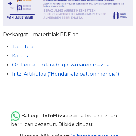
Deskargatu materialak PDF-an:
Tarjetoia
Kartela
On Fernando Prado gotzainaren mezua
Iritzi Artikuloa (“Hondar-ale bat, on mendia”)
Bat egin
InfoEliza
-rekin albiste guztien
berri izan dezazun. Bi bide dituzu: