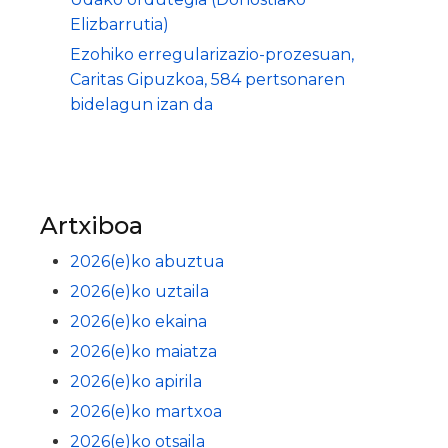
Elizbarrutia)
Ezohiko erregularizazio-prozesuan,
Caritas Gipuzkoa, 584 pertsonaren
bidelagun izan da
Artxiboa
2026(e)ko abuztua
2026(e)ko uztaila
2026(e)ko ekaina
2026(e)ko maiatza
2026(e)ko apirila
2026(e)ko martxoa
2026(e)ko otsaila