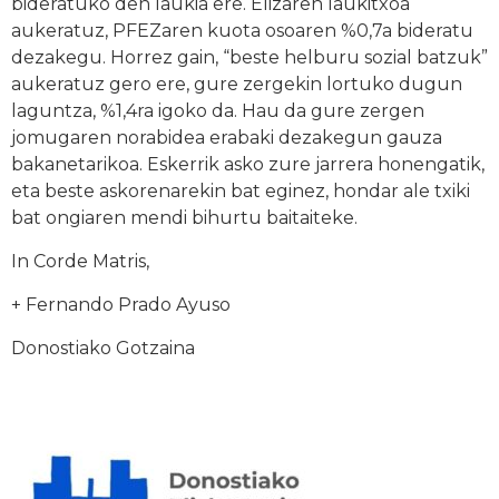
bideratuko den laukia ere. Elizaren laukitxoa
aukeratuz, PFEZaren kuota osoaren %0,7a bideratu
dezakegu. Horrez gain, “beste helburu sozial batzuk”
aukeratuz gero ere, gure zergekin lortuko dugun
laguntza, %1,4ra igoko da. Hau da gure zergen
jomugaren norabidea erabaki dezakegun gauza
bakanetarikoa. Eskerrik asko zure jarrera honengatik,
eta beste askorenarekin bat eginez, hondar ale txiki
bat ongiaren mendi bihurtu baitaiteke.
In Corde Matris,
+ Fernando Prado Ayuso
Donostiako Gotzaina