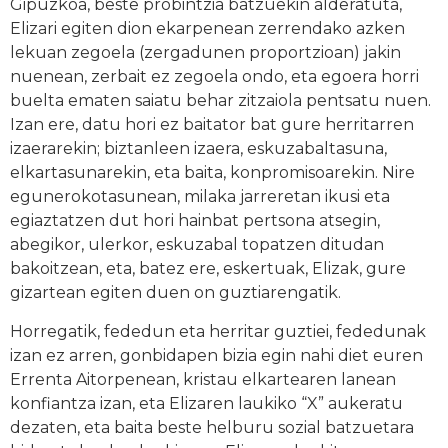
Gipuzkoa, beste probintzia batzuekin alderatuta,
Elizari egiten dion ekarpenean zerrendako azken
lekuan zegoela (zergadunen proportzioan) jakin
nuenean, zerbait ez zegoela ondo, eta egoera horri
buelta ematen saiatu behar zitzaiola pentsatu nuen.
Izan ere, datu hori ez baitator bat gure herritarren
izaerarekin; biztanleen izaera, eskuzabaltasuna,
elkartasunarekin, eta baita, konpromisoarekin. Nire
egunerokotasunean, milaka jarreretan ikusi eta
egiaztatzen dut hori hainbat pertsona atsegin,
abegikor, ulerkor, eskuzabal topatzen ditudan
bakoitzean, eta, batez ere, eskertuak, Elizak, gure
gizartean egiten duen on guztiarengatik.
Horregatik, fededun eta herritar guztiei, fededunak
izan ez arren, gonbidapen bizia egin nahi diet euren
Errenta Aitorpenean, kristau elkartearen lanean
konfiantza izan, eta Elizaren laukiko “X” aukeratu
dezaten, eta baita beste helburu sozial batzuetara