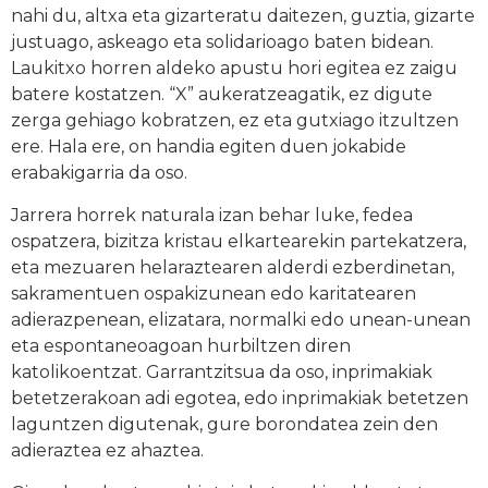
nahi du, altxa eta gizarteratu daitezen, guztia, gizarte
justuago, askeago eta solidarioago baten bidean.
Laukitxo horren aldeko apustu hori egitea ez zaigu
batere kostatzen. “X” aukeratzeagatik, ez digute
zerga gehiago kobratzen, ez eta gutxiago itzultzen
ere. Hala ere, on handia egiten duen jokabide
erabakigarria da oso.
Jarrera horrek naturala izan behar luke, fedea
ospatzera, bizitza kristau elkartearekin partekatzera,
eta mezuaren helaraztearen alderdi ezberdinetan,
sakramentuen ospakizunean edo karitatearen
adierazpenean, elizatara, normalki edo unean-unean
eta espontaneoagoan hurbiltzen diren
katolikoentzat. Garrantzitsua da oso, inprimakiak
betetzerakoan adi egotea, edo inprimakiak betetzen
laguntzen digutenak, gure borondatea zein den
adieraztea ez ahaztea.