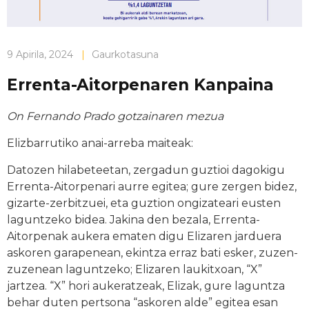
9 Apirila, 2024
|
Gaurkotasuna
Errenta-Aitorpenaren Kanpaina
On Fernando Prado gotzainaren mezua
Elizbarrutiko anai-arreba maiteak:
Datozen hilabeteetan, zergadun guztioi dagokigu
Errenta-Aitorpenari aurre egitea; gure zergen bidez,
gizarte-zerbitzuei, eta guztion ongizateari eusten
laguntzeko bidea. Jakina den bezala, Errenta-
Aitorpenak aukera ematen digu Elizaren jarduera
askoren garapenean, ekintza erraz bati esker, zuzen-
zuzenean laguntzeko; Elizaren laukitxoan, “X”
jartzea. “X” hori aukeratzeak, Elizak, gure laguntza
behar duten pertsona “askoren alde” egitea esan