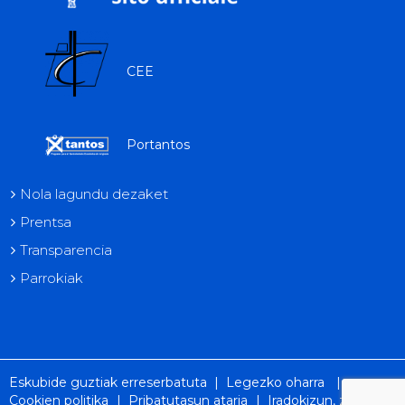
CEE
Portantos
Nola lagundu dezaket
Prentsa
Transparencia
Parrokiak
Eskubide guztiak erreserbatuta |
Legezko oharra
|
Cookien politika
|
Pribatutasun ataria
|
Iradokizun, zorion