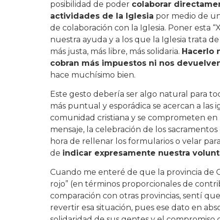
posibilidad de poder
colaborar directame
actividades de la Iglesia
por medio de u
de colaboración con la Iglesia. Poner esta 
nuestra ayuda y a los que la Iglesia trata d
más justa, más libre, más solidaria.
Hacerlo 
cobran más impuestos ni nos devuelve
hace muchísimo bien.
Este gesto debería ser algo natural para t
más puntual y esporádica se acercan a las igl
comunidad cristiana y se comprometen en la
mensaje, la celebración de los sacramentos 
hora de rellenar los formularios o velar pa
de
indicar expresamente nuestra volunt
Cuando me enteré de que la provincia de Gip
rojo” (en términos proporcionales de contrib
comparación con otras provincias, sentí qu
revertir esa situación, pues ese dato en abs
solidaridad de sus gentes y el compromiso de