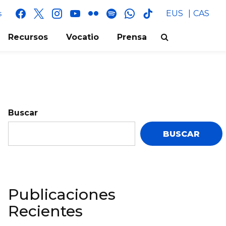
facebook
x
instagram
youtube
flickr
spotify
whatsapp
tik
EUS
CAS
s
tok
Recursos
Vocatio
Prensa
Buscar
BUSCAR
Publicaciones
Recientes