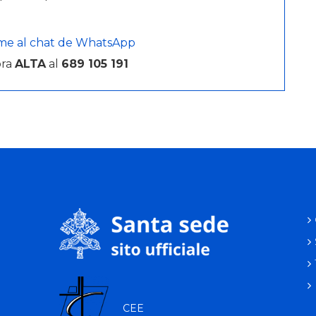
me al chat de WhatsApp
bra
ALTA
al
689 105 191
CEE