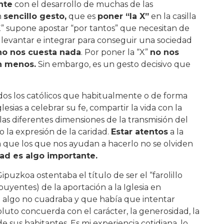
nte
con el desarrollo de muchas de las
n
sencillo gesto,
que es
poner “la X”
en la casilla
“X” supone apostar “por tantos” que necesitan de
e levantar e integrar para conseguir una sociedad
no nos cuesta nada
. Por poner la “X”
no nos
n menos.
Sin embargo, es un gesto decisivo que
odos los católicos que habitualmente o de forma
esias a celebrar su fe, compartir la vida con la
s diferentes dimensiones de la transmisión del
o la expresión de la caridad.
Estar atentos
a la
ra que los que nos ayudan a hacerlo no se olviden
ad es algo importante.
uzkoa ostentaba el título de ser el “farolillo
uyentes) de la aportación a la Iglesia en
e algo no cuadraba y que había que intentar
oluto concuerda con el carácter, la generosidad, la
 sus habitantes. Es mi experiencia cotidiana, lo