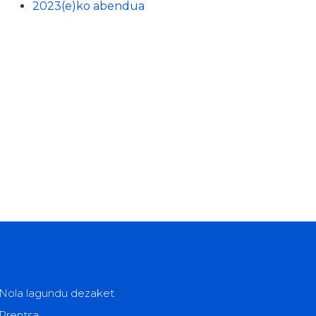
2023(e)ko abendua
Nola lagundu dezaket
Prentsa