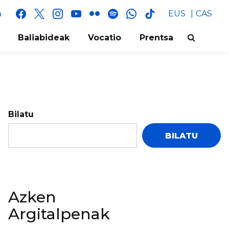
facebook
x
instagram
youtube
flickr
spotify
whatsapp
tik
EUS
CAS
a
tok
Baliabideak
Vocatio
Prentsa
Bilatu
BILATU
Azken
Argitalpenak