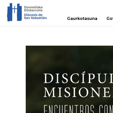
Gaurkotasuna
Go