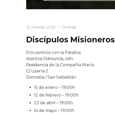
12 Urtarrila, 2026
|
Oharrak
Discípulos Misioneros
Encuentros con la Palabra
Arantza Odriozola, odn
Residencia de la Compañía María
C/ Lizarra 2
Donostia / San Sebastián
15 de enero – 19:00h
12 de febrero – 19:00h
23 de abril – 19:00h
14 de mayo – 19:00h