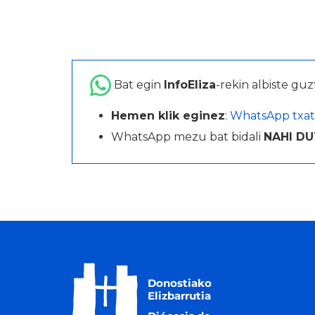
Bat egin
InfoEliza
-rekin albiste guz
Hemen klik eginez
:
WhatsApp txat
WhatsApp mezu bat bidali
NAHI DU