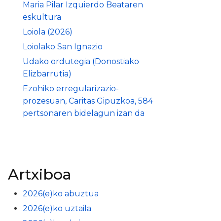
Maria Pilar Izquierdo Beataren
eskultura
Loiola (2026)
Loiolako San Ignazio
Udako ordutegia (Donostiako
Elizbarrutia)
Ezohiko erregularizazio-
prozesuan, Caritas Gipuzkoa, 584
pertsonaren bidelagun izan da
Artxiboa
2026(e)ko abuztua
2026(e)ko uztaila