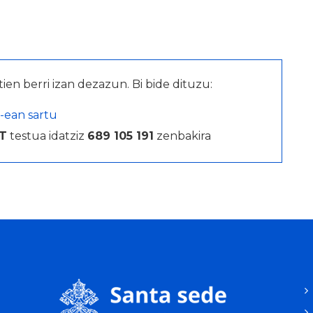
tien berri izan dezazun. Bi bide dituzu:
-ean sartu
T
testua idatziz
689 105 191
zenbakira