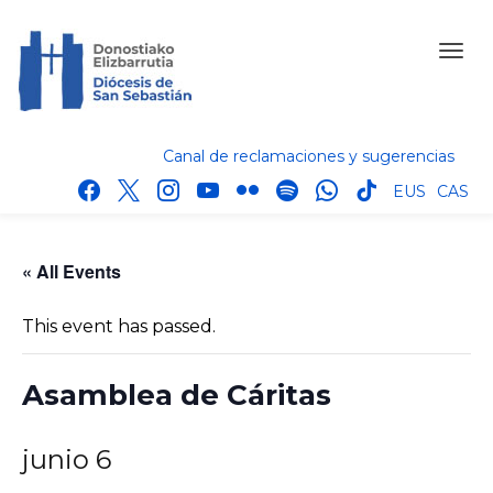
Canal de reclamaciones y sugerencias
facebook
x
instagram
youtube
flickr
spotify
whatsapp
tik
EUS
CAS
tok
« All Events
This event has passed.
Asamblea de Cáritas
junio 6