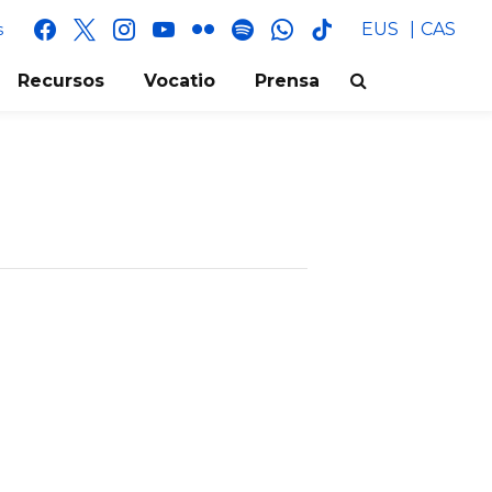
facebook
x
instagram
youtube
flickr
spotify
whatsapp
tik
EUS
CAS
s
tok
Recursos
Vocatio
Prensa