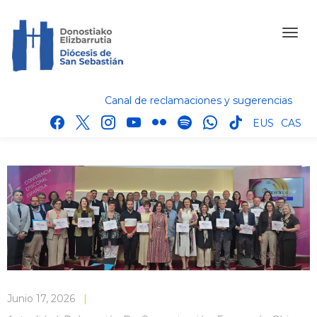
Canal de reclamaciones y sugerencias
facebook
x
instagram
youtube
flickr
spotify
whatsapp
tik
EUS
CAS
tok
Junio 17, 2026
|