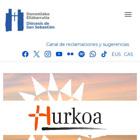
Canal de reclamaciones y sugerencias
facebook
x
instagram
youtube
flickr
spotify
whatsapp
tik
EUS
CAS
tok