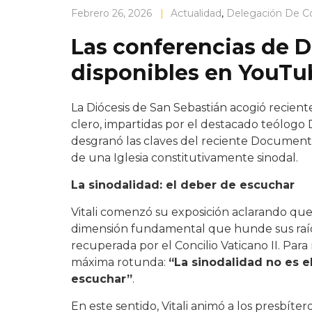
Febrero 26, 2026
|
Actualidad
,
Delegación De C
Las conferencias de Dar
disponibles en YouTu
La Diócesis de San Sebastián acogió recient
clero, impartidas por el destacado teólogo Da
desgranó las claves del reciente Documento
de una Iglesia constitutivamente sinodal.
La sinodalidad: el deber de escuchar
Vitali comenzó su exposición aclarando que 
dimensión fundamental que hunde sus raíces
recuperada por el Concilio Vaticano II. Par
máxima rotunda:
“La sinodalidad no es e
escuchar”
.
En este sentido, Vitali animó a los presbít