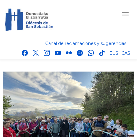
Canal de reclamaciones y sugerencias
facebook
x
instagram
youtube
flickr
spotify
whatsapp
tik
EUS
CAS
tok