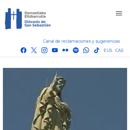
Canal de reclamaciones y sugerencias
facebook
x
instagram
youtube
flickr
spotify
whatsapp
tik
EUS
CAS
tok