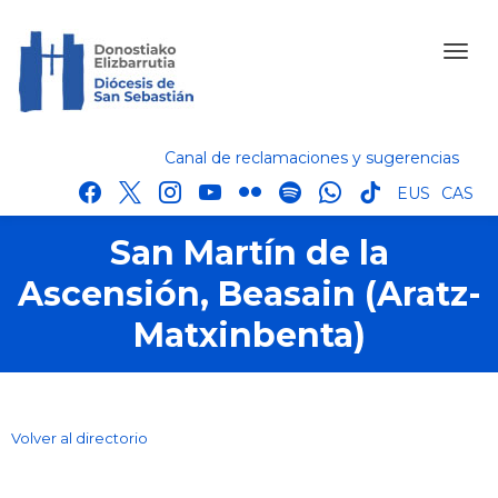
Canal de reclamaciones y sugerencias
facebook
x
instagram
youtube
flickr
spotify
whatsapp
tik
EUS
CAS
tok
San Martín de la
Ascensión, Beasain (Aratz-
Matxinbenta)
Volver al directorio