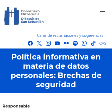
Canal de reclamaciones y sugerencias
facebook
x
instagram
youtube
flickr
spotify
whatsapp
tik
CAS
tok
Política informativa en
materia de datos
personales: Brechas de
seguridad
Responsable