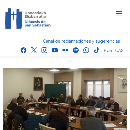
Canal de reclamaciones y sugerencias
facebook
x
instagram
youtube
flickr
spotify
whatsapp
tik
EUS
CAS
tok