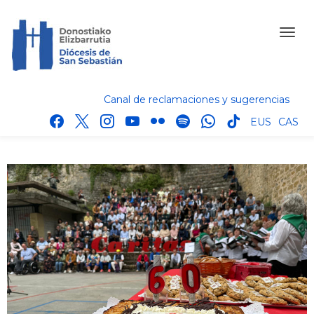
Canal de reclamaciones y sugerencias
facebook
x
instagram
youtube
flickr
spotify
whatsapp
tik
EUS
CAS
tok