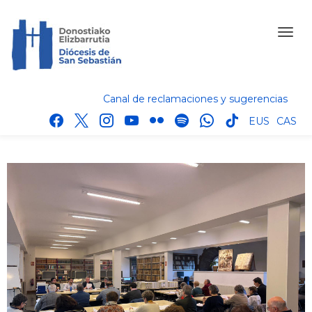
Canal de reclamaciones y sugerencias
facebook
x
instagram
youtube
flickr
spotify
whatsapp
tik
EUS
CAS
tok