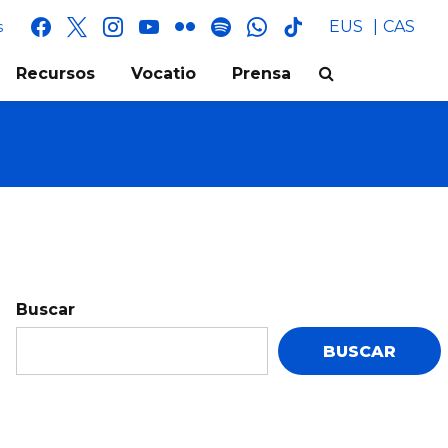
facebook
x
instagram
youtube
flickr
spotify
whatsapp
tik
EUS
CAS
s
tok
Recursos
Vocatio
Prensa
Buscar
BUSCAR